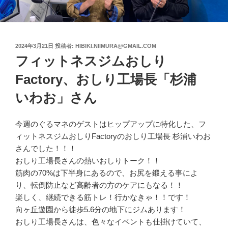
投
2024年3月21日
投稿者:
HIBIKI.NIIMURA@GMAIL.COM
稿
フィットネスジムおしり
日:
Factory、おしり工場長「杉浦
いわお」さん
今週のぐるマネのゲストはヒップアップに特化した、フ
ィットネスジムおしりFactoryのおしり工場長 杉浦いわお
さんでした！！！
おしり工場長さんの熱いおしりトーク！！
筋肉の70%は下半身にあるので、お尻を鍛える事によ
り、転倒防止など高齢者の方のケアにもなる！！
楽しく、継続できる筋トレ！行かなきゃ！！です！
向ヶ丘遊園から徒歩5.6分の地下にジムあります！
おしり工場長さんは、色々なイベントも仕掛けていて、