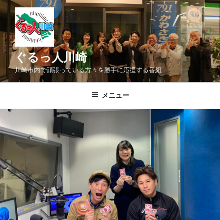
コ
ン
テ
ン
ツ
ぐるっ人川崎
へ
川崎市内で頑張っている方々を勝手に応援する番組
ス
キ
メニュー
ッ
プ