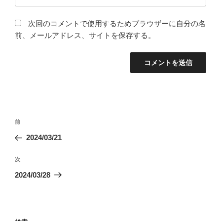
次回のコメントで使用するためブラウザーに自分の名
前、メールアドレス、サイトを保存する。
投
過
前
稿
去
2024/03/21
ナ
の
ビ
投
次
次
稿
ゲ
の
2024/03/28
投
ー
稿
シ
ョ