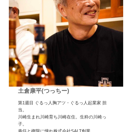
土倉康平(つっちー)
第1週目 ぐるっ人胸アツ・ぐるっ人起業家 担
当。
川崎生まれ川崎育ち川崎在住。生粋の川崎っ
子。
責任と権限に憧れ株式会社SALT創業。