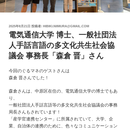
投
2025年8月21日
投稿者:
HIBIKI.NIIMURA@GMAIL.COM
稿
電気通信大学 博士、一般社団法
日:
人手話言語の多文化共生社会協
議会 事務長「森倉 晋」さん
今回のぐるマネのゲストさんは
森倉 晋さんでした！
森倉さんは、中原区在住の、電気通信大学の博士でもあ
り、
一般社団法人手話言語等の多文化共生社会協議会の事務
局長さんもされています！
「産学官連携センター」に所属されていて、大学、企
業、自治体の連携のために、色々なコミュニケーション