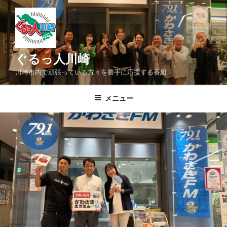
コ
ン
テ
ン
ツ
ぐるっ人川崎
へ
川崎市内で頑張っている方々を勝手に応援する番組
ス
キ
メニュー
ッ
プ