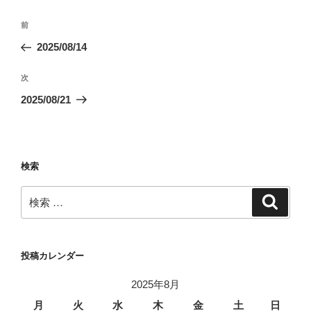
投
過
前
稿
去
2025/08/14
ナ
の
ビ
投
次
次
稿
ゲ
の
2025/08/21
投
ー
稿
シ
ョ
検索
ン
検
検
索
索:
投稿カレンダー
2025年8月
月
火
水
木
金
土
日