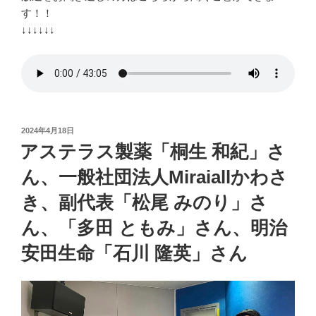
す！！
↓↓↓↓↓↓
投
2024年4月18日
稿
アステラス製薬「桐生 和紀」さ
日:
ん、一般社団法人Miraiallかわさ
き、副代表「松尾 みのり」さ
ん、「多田 ともみ」さん、明治
安田生命「石川 隆英」さん