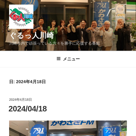
コ
ン
テ
ン
ツ
ぐるっ人川崎
へ
川崎市内で頑張っている方々を勝手に応援する番組
ス
キ
メニュー
ッ
プ
日:
2024年4月18日
投
2024年4月18日
稿
2024/04/18
日: