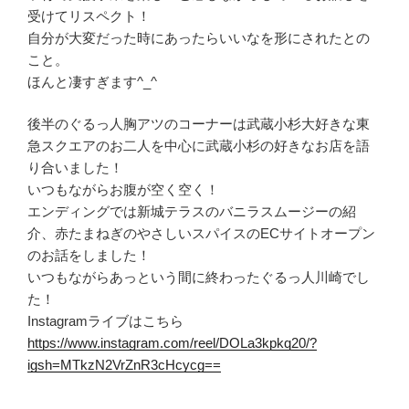
受けてリスペクト！
自分が大変だった時にあったらいいなを形にされたとの
こと。
ほんと凄すぎます^_^
後半のぐるっ人胸アツのコーナーは武蔵小杉大好きな東
急スクエアのお二人を中心に武蔵小杉の好きなお店を語
り合いました！
いつもながらお腹が空く空く！
エンディングでは新城テラスのバニラスムージーの紹
介、赤たまねぎのやさしいスパイスのECサイトオープン
のお話をしました！
いつもながらあっという間に終わったぐるっ人川崎でし
た！
Instagramライブはこちら
https://www.instagram.com/reel/DOLa3kpkq20/?
igsh=MTkzN2VrZnR3cHcycg==