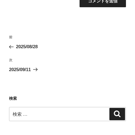
投
過
前
稿
去
2025/08/28
ナ
の
ビ
投
次
次
稿
ゲ
の
2025/09/11
投
ー
稿
シ
ョ
検索
ン
検
検
索
索: