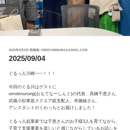
投
2025年9月4日
投稿者:
HIBIKI.NIIMURA@GMAIL.COM
稿
2025/09/04
日:
ぐるっ人川崎~~~！！！
今回のぐる川はゲストに
omotenursing(おもてなーしんぐ)の代表、髙橋千恵さん、
武蔵小杉東急スクエア総支配人、布施綾さん、
アシスタントのくわっちとお届けしました！
ぐるっ人起業家では千恵さんのお子様3人を育てながら、
子育て支援事業を楽しいと感じながらしているお話しを