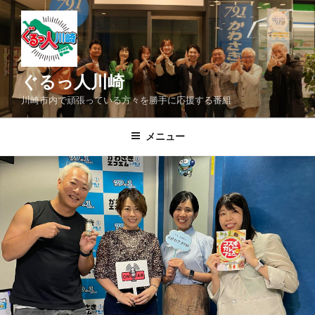
コ
ン
テ
ン
ツ
ぐるっ人川崎
へ
川崎市内で頑張っている方々を勝手に応援する番組
ス
キ
メニュー
ッ
プ