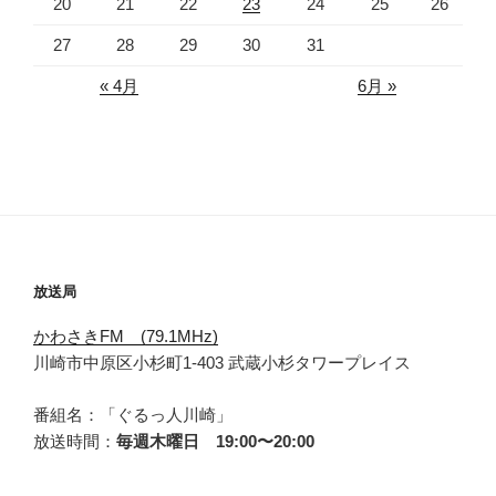
20
21
22
23
24
25
26
27
28
29
30
31
« 4月
6月 »
放送局
かわさきFM (79.1MHz)
川崎市中原区小杉町1-403 武蔵小杉タワープレイス
番組名：「ぐるっ人川崎」
放送時間：
毎週木曜日 19:00〜20:00