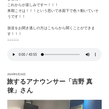
これからが楽しみですー！！！
来期こそは！！！という思いで水面下で色々動いていそ
うです！！
放送をお聞き逃しの方はこちらから聞くことができま
す！！！
↓↓↓↓↓↓
投
2024年5月16日
稿
旅するアナウンサー「吉野 真
日:
徠」さん