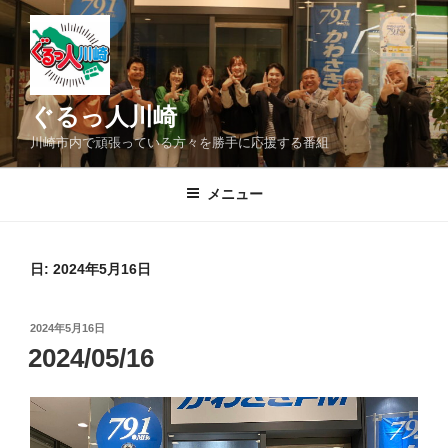
コ
ン
テ
ン
ツ
ぐるっ人川崎
へ
川崎市内で頑張っている方々を勝手に応援する番組
ス
キ
メニュー
ッ
プ
日:
2024年5月16日
投
2024年5月16日
稿
2024/05/16
日: