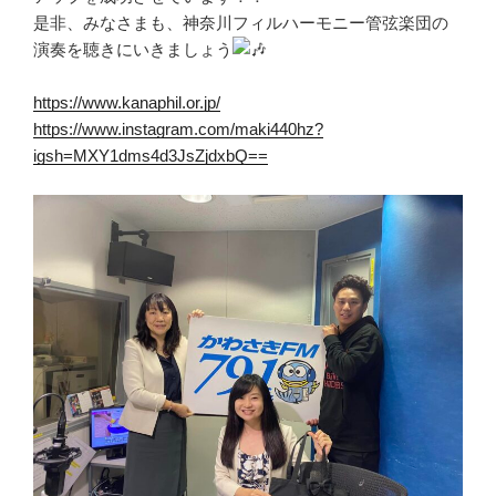
是非、みなさまも、神奈川フィルハーモニー管弦楽団の
演奏を聴きにいきましょう
https://www.kanaphil.or.jp/
https://www.instagram.com/maki440hz?
igsh=MXY1dms4d3JsZjdxbQ==