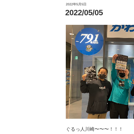
投
2022年5月5日
稿
2022/05/05
日:
ぐるっ人川崎〜〜〜！！！