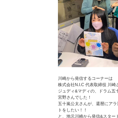
川崎から発信するコーナーは
株式会社N.I.C 代表取締役 川
ジュディ&マディの、ドラム五
宮野さんでした！
五十嵐公太さんが、還暦にアラ
トをしたい！！
と、地元川崎から発信&スター