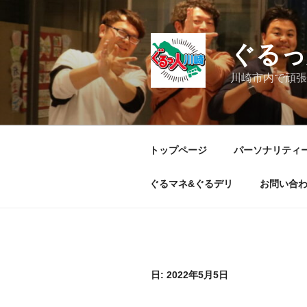
コ
ン
テ
ぐるっ
ン
ツ
川崎市内で頑張
へ
ス
キ
ッ
トップページ
パーソナリティ
プ
ぐるマネ&ぐるデリ
お問い合
日:
2022年5月5日